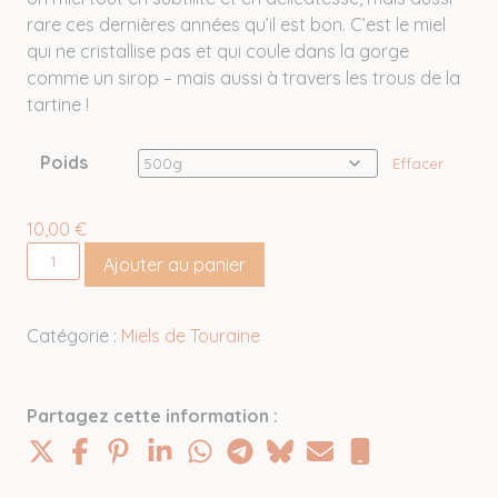
rare ces dernières années qu’il est bon. C’est le miel
qui ne cristallise pas et qui coule dans la gorge
comme un sirop – mais aussi à travers les trous de la
tartine !
Poids
Effacer
10,00
€
quantité
Ajouter au panier
de
Miel
d'acacia
Catégorie :
Miels de Touraine
de
Touraine
Partagez cette information :