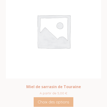
plusieurs
variations.
Les
options
peuvent
être
choisies
sur
la
page
du
produit
Miel de sarrasin de Touraine
A partir de
5,00
€
Choix des options