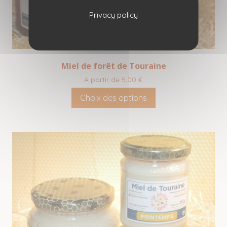
du
Privacy policy
produit
Miel de forêt de Touraine
A partir de
5,00
€
Choix des options
Ce
produit
a
plusieurs
variations.
Les
options
peuvent