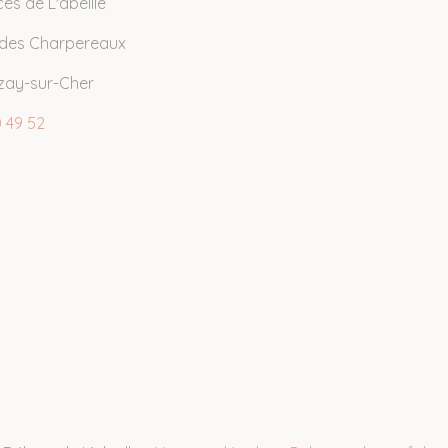
ces de L'abeille
e des Charpereaux
zay-sur-Cher
 49 52