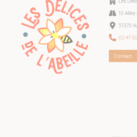
Les Déli
10 Allé
37270 A
02 47 50
Contact