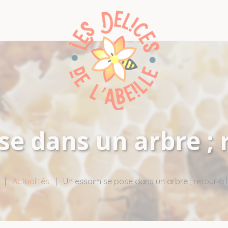
e dans un arbre ; 
|
Actualités
|
Un essaim se pose dans un arbre ; retour à 