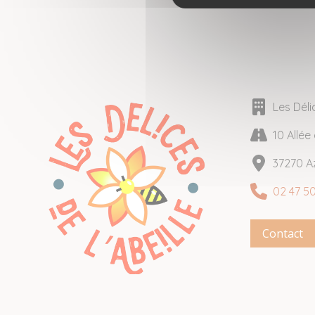
Les Déli
10 Allé
37270 A
02 47 50
Contact