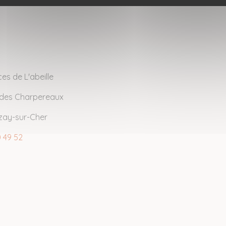
ces de L'abeille
e des Charpereaux
zay-sur-Cher
 49 52