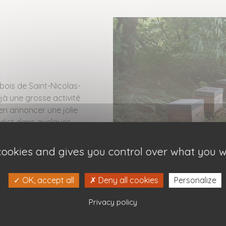
bois de Saint-Nicolas-
éjà une grosse activité
ien annoncer une jolie
erdict dans quelques
 cookies and gives you control over what you w
OK, accept all
Deny all cookies
Personalize
ormation :
Privacy policy