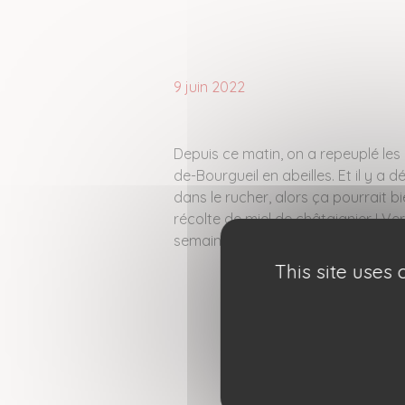
9 juin 2022
Depuis ce matin, on a repeuplé les 
de-Bourgueil en abeilles. Et il y a d
dans le rucher, alors ça pourrait b
récolte de miel de châtaignier ! V
semaines.
This site uses
Partagez cette inf