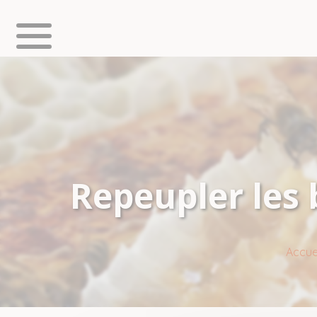
Repeupler les 
Accue