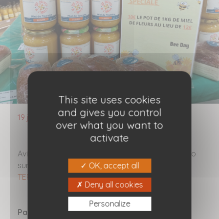
This site uses cookies
and gives you control
19 janvier 2023
over what you want to
activate
Avis aux amateurs de miel crémeux : notre promo
sur le miel de fleurs court toujours chez
DE MES
OK, accept all
TERRES
Amboise !
Deny all cookies
Personalize
Partagez cette information :