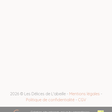
2026 © Les Délices de L'abeille -
Mentions légales
-
Politique de confidentialité
-
CGV
Création site internet : ariya by emandarine