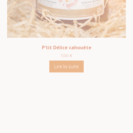
P’tit Délice cahouète
7,00
€
Lire la suite