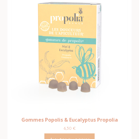
Gommes Popolis & Eucalyptus Propolia
6,30
€